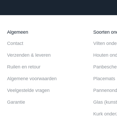
Algemeen
Soorten on
Contact
Vilten onde
Verzenden & leveren
Houten ond
Ruilen en retour
Panbesche
Algemene voorwaarden
Placemats
Veelgestelde vragen
Pannenonde
Garantie
Glas (kunst
Kurk onder