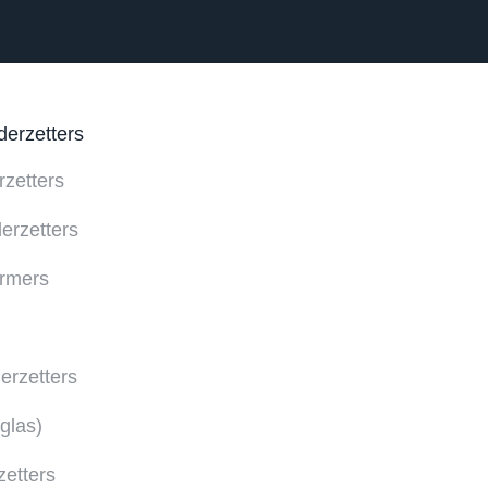
derzetters
rzetters
erzetters
rmers
rzetters
glas)
zetters