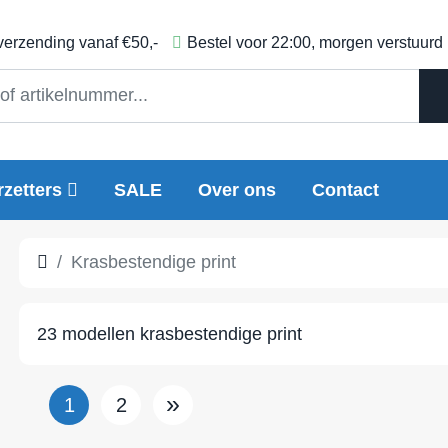
 verzending vanaf €50,-
Bestel voor 22:00, morgen verstuurd
zetters
SALE
Over ons
Contact
Krasbestendige print
23
modellen
krasbestendige print
»
1
2