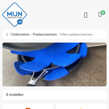
0
Onderzetters
Panbeschermers
Vilten panbeschermers
8
modellen