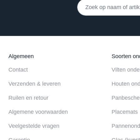
Algemeen
Soorten on
Contact
Vilten onde
Verzenden & leveren
Houten ond
Ruilen en retour
Panbesche
Algemene voorwaarden
Placemats
Veelgestelde vragen
Pannenonde