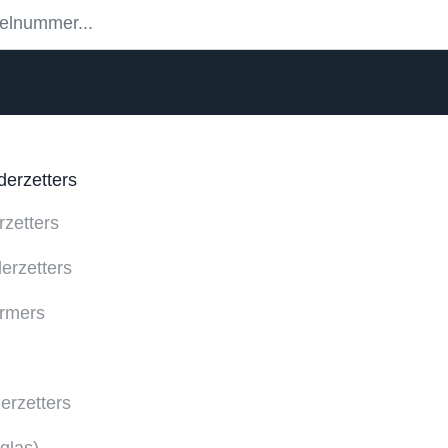
derzetters
rzetters
erzetters
rmers
rzetters