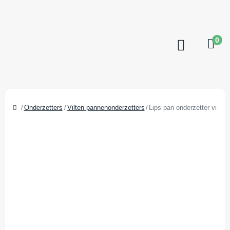
0
Onderzetters
Vilten pannenonderzetters
Lips pan onderzetter vilt