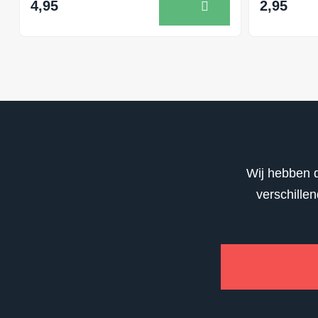
4,95
2,95
Wij hebben d
verschille