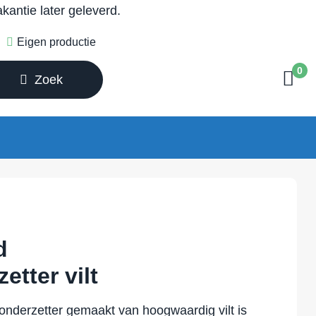
antie later geleverd.
Eigen productie
0
Zoek
d
tter vilt
nderzetter gemaakt van hoogwaardig vilt is