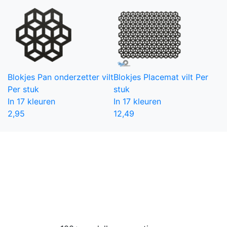
Blokjes Pan onderzetter vilt
Blokjes Placemat vilt
Per
Per stuk
stuk
In 17 kleuren
In 17 kleuren
2,95
12,49
Grootste collectie onderzetters
Wij hebben de grootste collectie vilten
onderzetters van de Benelux. Kies uit 100+
verschillende modellen in 18 mooie kleuren vilt
voor zowel glazen, mokken als
pannenonderzetters.