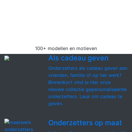
Wij hebben de grootste collectie vilten
onderzetters van de Benelux. Kies uit 100+
verschillende modellen in 18 mooie kleuren vilt
voor zowel glazen, mokken als
pannenonderzetters.
100+ modellen en motieven
Als cadeau geven
Onderzetters als cadeau geven aan
vrienden, familie of op het werk?
Binnenkort vind je hier onze
nieuwe collectie gepersonaliseerde
onderzetters. Leuk om cadeau te
geven.
Onderzetters op maat