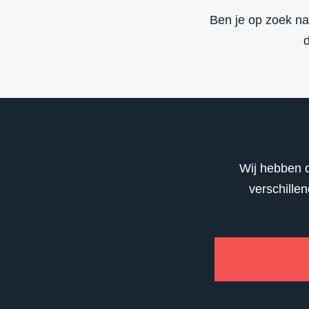
Ben je op zoek naa
d
Wij hebben d
verschille