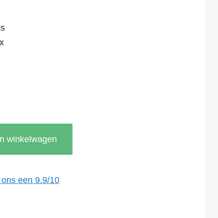
ks
x
In winkelwagen
 ons een
9.9
/
10