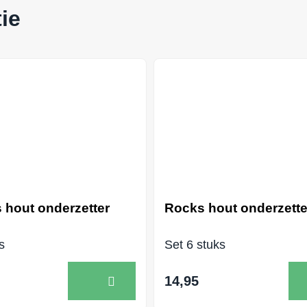
ie
s hout onderzetter
Rocks hout onderzette
s
Set 6 stuks
14,95