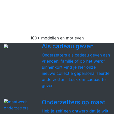
Wij hebben de grootste collectie vilten
onderzetters van de Benelux. Kies uit 100+
verschillende modellen in 18 mooie kleuren vilt
voor zowel glazen, mokken als
pannenonderzetters.
100+ modellen en motieven
Als cadeau geven
Onderzetters als cadeau geven aan
vrienden, familie of op het werk?
Binnenkort vind je hier onze
nieuwe collectie gepersonaliseerde
onderzetters. Leuk om cadeau te
geven.
Onderzetters op maat
Heb je zelf een ontwerp dat je wilt