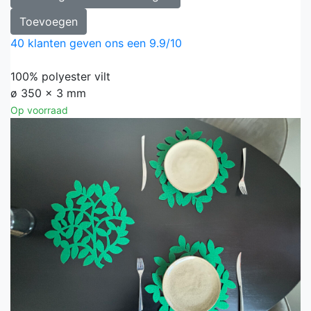
Toevoegen
40
klanten geven ons een
9.9
/
10
100% polyester vilt
ø 350 x 3 mm
Op voorraad