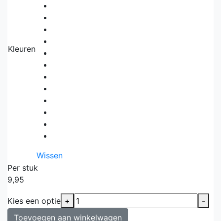
Kleuren
Wissen
Per stuk
9,95
Kies een optie
+
-
Toevoegen aan winkelwagen