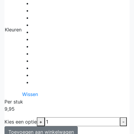
Kleuren
Wissen
Per stuk
9,95
Kies een optie
+
-
Toevoegen aan winkelwagen