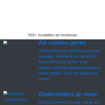
Wij hebben de grootste collectie vilten
onderzetters van de Benelux. Kies uit 100+
verschillende modellen in 18 mooie kleuren vilt
voor zowel glazen, mokken als
pannenonderzetters.
100+ modellen en motieven
Als cadeau geven
Onderzetters als cadeau geven aan
vrienden, familie of op het werk?
Binnenkort vind je hier onze
nieuwe collectie gepersonaliseerde
onderzetters. Leuk om cadeau te
geven.
Onderzetters op maat
Heb je zelf een ontwerp dat je wilt