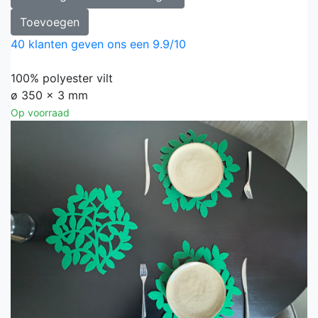
Toevoegen
40
klanten geven ons een
9.9
/
10
100% polyester vilt
ø 350 x 3 mm
Op voorraad