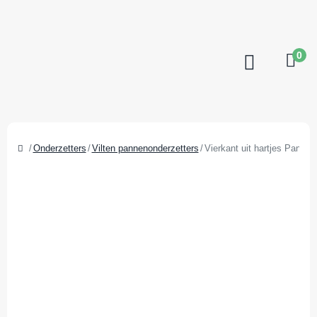
0
Onderzetters
Vilten pannenonderzetters
Vierkant uit hartjes Pan ond