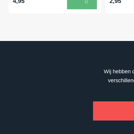
4,95
2,95
Wij hebben d
verschille