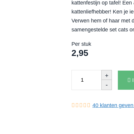
kattenfestijn op tafel! Ee
kattenliefhebber
! Ken je i
Verwen hem of haar met de
samengestelde set cats on
Per stuk
2,95
+
-
40
klanten geven