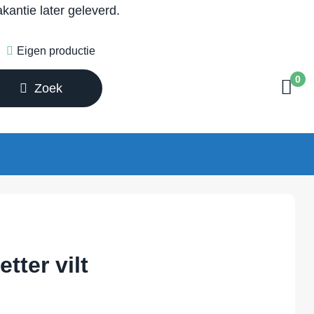
antie later geleverd.
Eigen productie
0
Zoek
tter vilt