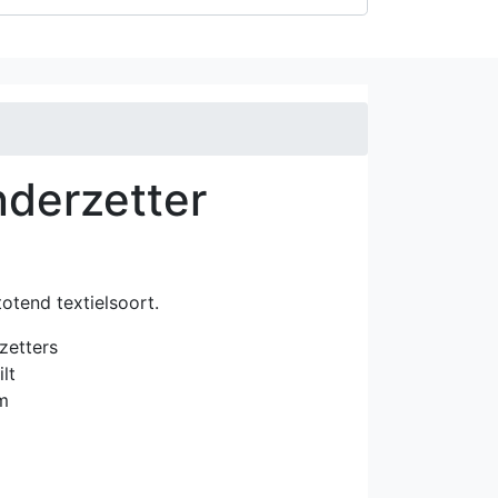
nderzetter
totend textielsoort.
zetters
lt
m