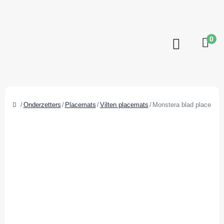
0
Onderzetters
Placemats
Vilten placemats
Monstera blad placemat v