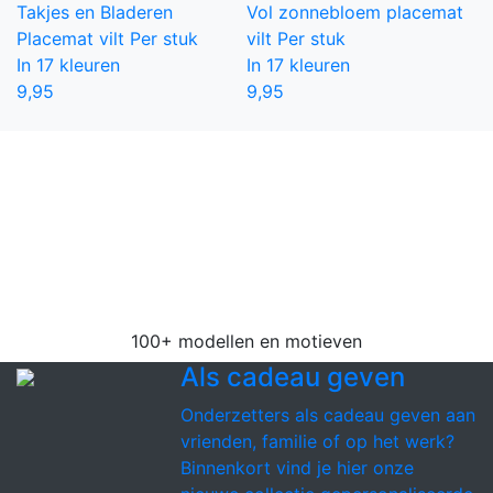
Takjes en Bladeren
Vol zonnebloem placemat
Placemat vilt
Per stuk
vilt
Per stuk
In 17 kleuren
In 17 kleuren
9,95
9,95
Grootste collectie onderzetters
Wij hebben de grootste collectie vilten
onderzetters van de Benelux. Kies uit 100+
verschillende modellen in 18 mooie kleuren vilt
voor zowel glazen, mokken als
pannenonderzetters.
100+ modellen en motieven
Als cadeau geven
Onderzetters als cadeau geven aan
vrienden, familie of op het werk?
Binnenkort vind je hier onze