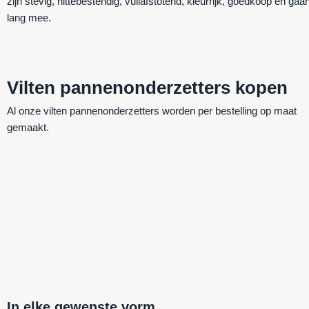
zijn
stevig
,
hittebestendig
,
vuilafstotend
,
kleurrijk
,
goedkoop
en
gaa
lang mee.
Vilten pannenonderzetters kopen
Al onze vilten pannenonderzetters worden per bestelling op maat
gemaakt.
In elke gewenste vorm