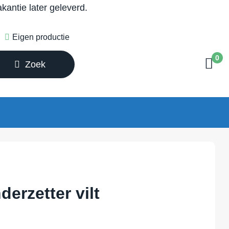
antie later geleverd.
Eigen productie
0
Zoek
derzetter vilt