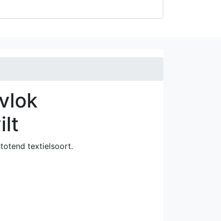
vlok
lt
stotend textielsoort.