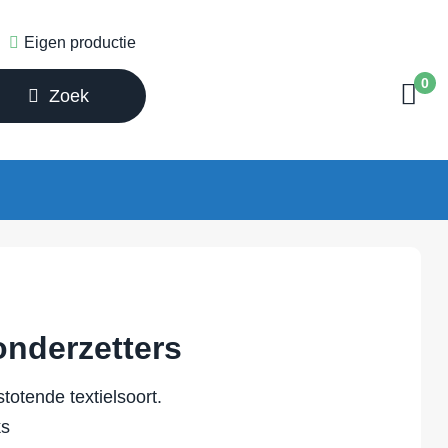
Eigen productie
0
Zoek
onderzetters
stotende textielsoort.
ks