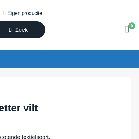
Eigen productie
0
Zoek
tter vilt
stotende textielsoort.