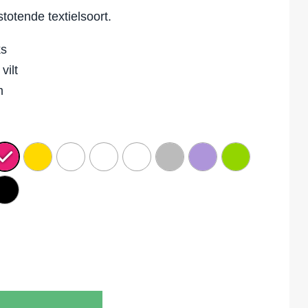
stotende textielsoort.
ks
vilt
m