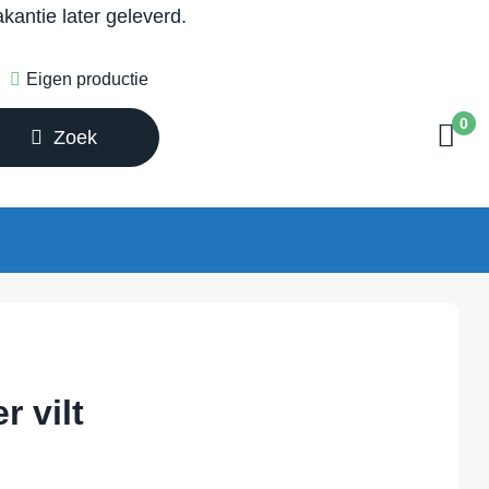
antie later geleverd.
Eigen productie
0
Zoek
r vilt