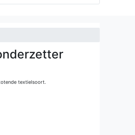
onderzetter
stotende textielsoort.